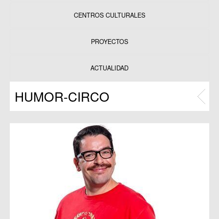
CENTROS CULTURALES
Equipamientos
PROYECTOS
Datos y estadísticas
Exposiciones
ACTUALIDAD
Programas
HUMOR-CIRCO
Publicaciones