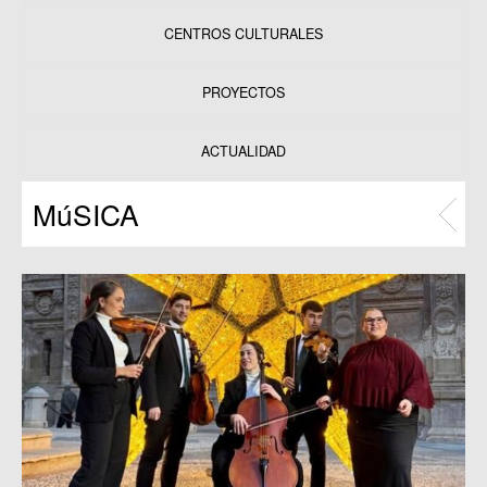
CENTROS CULTURALES
Equipamientos
PROYECTOS
Datos y estadísticas
Exposiciones
ACTUALIDAD
Programas
MúSICA
Publicaciones