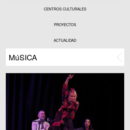
CENTROS CULTURALES
Equipamientos
PROYECTOS
Datos y estadísticas
Exposiciones
ACTUALIDAD
Programas
MúSICA
Publicaciones