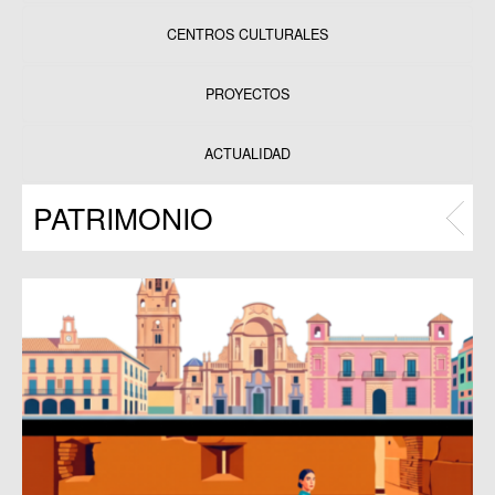
CENTROS CULTURALES
Equipamientos
PROYECTOS
Datos y estadísticas
Exposiciones
ACTUALIDAD
Programas
PATRIMONIO
Publicaciones