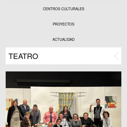
CENTROS CULTURALES
Equipamientos
PROYECTOS
Datos y estadísticas
Exposiciones
ACTUALIDAD
Programas
TEATRO
Publicaciones