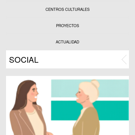
CENTROS CULTURALES
Equipamientos
PROYECTOS
Datos y estadísticas
Exposiciones
ACTUALIDAD
Programas
SOCIAL
Publicaciones