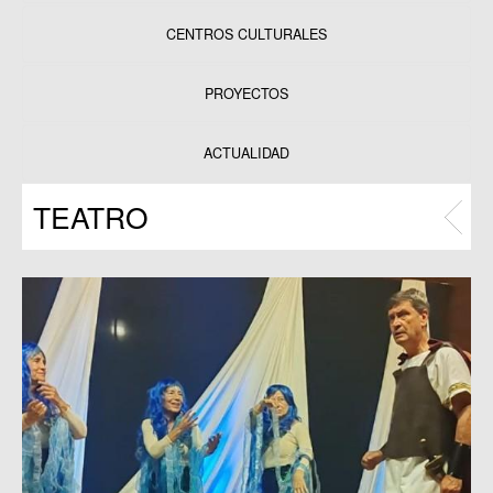
CENTROS CULTURALES
Equipamientos
PROYECTOS
Datos y estadísticas
Exposiciones
ACTUALIDAD
Programas
TEATRO
Publicaciones