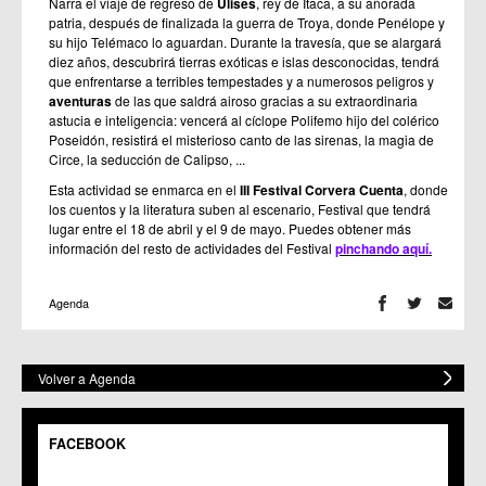
Narra el viaje de regreso de
Ulises
, rey de Ítaca, a su añorada
patria, después de finalizada la guerra de Troya, donde Penélope y
su hijo Telémaco lo aguardan. Durante la travesía, que se alargará
diez años, descubrirá tierras exóticas e islas desconocidas, tendrá
que enfrentarse a terribles tempestades y a numerosos peligros y
aventuras
de las que saldrá airoso gracias a su extraordinaria
astucia e inteligencia: vencerá al cíclope Polifemo hijo del colérico
Poseidón, resistirá el misterioso canto de las sirenas, la magia de
Circe, la seducción de Calipso, ...
Esta actividad se enmarca en el
III
Festival Corvera Cuenta
, donde
los cuentos y la literatura suben al escenario, Festival que tendrá
lugar entre el 18 de abril y el 9 de mayo. Puedes obtener más
información del resto de actividades del Festival
pinchando aquí.
Agenda
Volver a Agenda
FACEBOOK