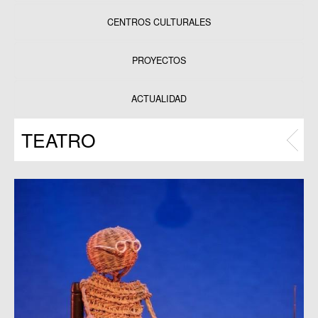
CENTROS CULTURALES
Equipamientos
PROYECTOS
Datos y estadísticas
Exposiciones
ACTUALIDAD
Programas
TEATRO
Publicaciones