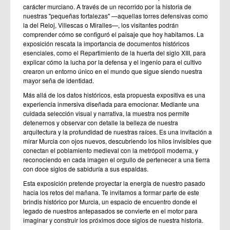
carácter murciano. A través de un recorrido por la historia de
nuestras "pequeñas fortalezas" —aquellas torres defensivas como
la del Reloj, Villescas o Miralles—, los visitantes podrán
comprender cómo se configuró el paisaje que hoy habitamos. La
exposición rescata la importancia de documentos históricos
esenciales, como el Repartimiento de la huerta del siglo XIII, para
explicar cómo la lucha por la defensa y el ingenio para el cultivo
crearon un entorno único en el mundo que sigue siendo nuestra
mayor seña de identidad.
Más allá de los datos históricos, esta propuesta expositiva es una
experiencia inmersiva diseñada para emocionar. Mediante una
cuidada selección visual y narrativa, la muestra nos permite
detenernos y observar con detalle la belleza de nuestra
arquitectura y la profundidad de nuestras raíces. Es una invitación a
mirar Murcia con ojos nuevos, descubriendo los hilos invisibles que
conectan el poblamiento medieval con la metrópoli moderna, y
reconociendo en cada imagen el orgullo de pertenecer a una tierra
con doce siglos de sabiduría a sus espaldas.
Esta exposición pretende proyectar la energía de nuestro pasado
hacia los retos del mañana. Te invitamos a formar parte de este
brindis histórico por Murcia, un espacio de encuentro donde el
legado de nuestros antepasados se convierte en el motor para
imaginar y construir los próximos doce siglos de nuestra historia.