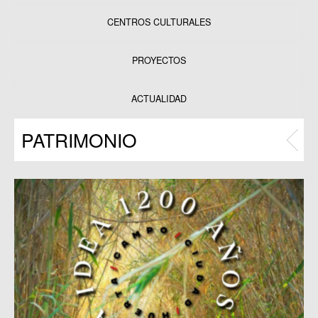
CENTROS CULTURALES
Equipamientos
PROYECTOS
Datos y estadísticas
Exposiciones
ACTUALIDAD
Programas
PATRIMONIO
Publicaciones