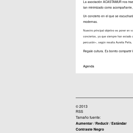
La asociación ACASTAMUR nos trae u
tan minimizado como acompañante, pa
Un concierto en el que se escuchar
modernas.
Nuestro principal objetivo es poner en v
conciertos, ya que siempre han estado 
percusión», según resalta Aurelia Peña,
Regale cultura. Es bonito compartir l
Agenda
© 2013
RSS
Tamaño fuente:
Aumentar
/
Reducir
/
Estándar
Contraste Negro