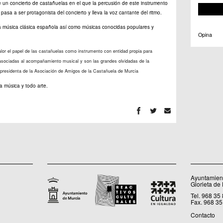
n concierto de castañuelas en el que la percusión de este instrumento
sa a ser protagonista del concierto y lleva la voz cantante del ritmo.
á música clásica española así como músicas conocidas populares y
Opina
alor el papel de las castañuelas como instrumento con entidad propia para
asociadas al acompañamiento musical y son las grandes olvidadas de la
 presidenta de la Asociación de Amigos de la Castañuela de Murcia
a música y todo arte.
Ayuntamient
Glorieta de
Tel. 968 35
Fax. 968 35
Contacto