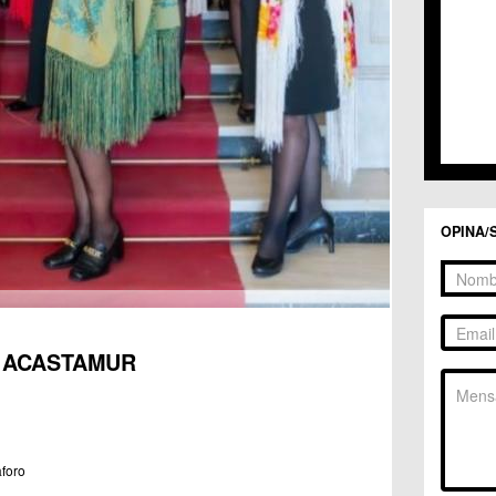
OPINA/
 ACASTAMUR
aforo