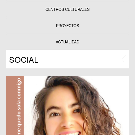
CENTROS CULTURALES
Equipamientos
PROYECTOS
Datos y estadísticas
Exposiciones
ACTUALIDAD
Programas
SOCIAL
Publicaciones