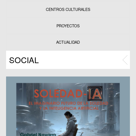
CENTROS CULTURALES
Equipamientos
PROYECTOS
Datos y estadísticas
Exposiciones
ACTUALIDAD
Programas
SOCIAL
Publicaciones