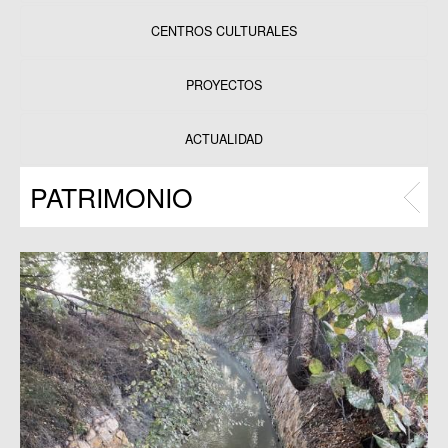
CENTROS CULTURALES
Equipamientos
PROYECTOS
Datos y estadísticas
Exposiciones
ACTUALIDAD
Programas
PATRIMONIO
Publicaciones