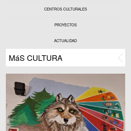
CENTROS CULTURALES
Equipamientos
PROYECTOS
Datos y estadísticas
Exposiciones
ACTUALIDAD
Programas
MáS CULTURA
Publicaciones