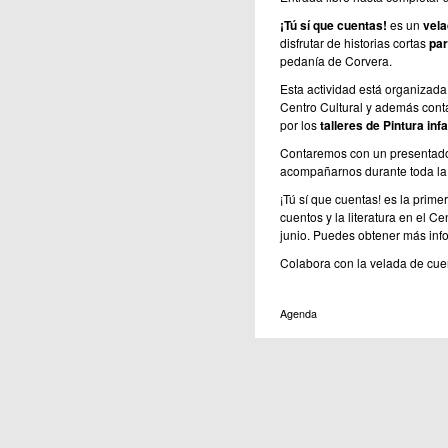
¡Tú sí que cuentas!
es un
vela
disfrutar de historias cortas
par
pedanía de Corvera.
Esta actividad está organizada
Centro Cultural y además cont
por los
talleres de Pintura infa
Contaremos con un presentador
acompañarnos durante toda la 
¡Tú sí que cuentas! es la prime
cuentos y la literatura en el Ce
junio. Puedes obtener más info
Colabora con la velada de cuen
Agenda