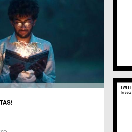
TWIT
Tweets 
TAS!
foro.