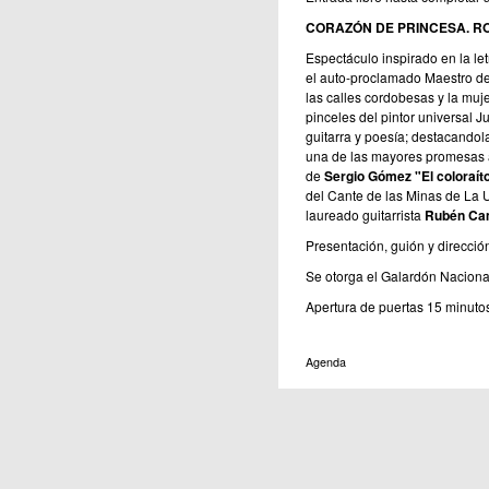
CORAZÓN DE PRINCESA. 
Espectáculo inspirado en la le
el auto-proclamado Maestro de
las calles cordobesas y la muj
pinceles del pintor universal J
guitarra y poesía; destacandol
una de las mayores promesas 
de
Sergio Gómez "El coloraít
del Cante de las Minas de La 
laureado guitarrista
Rubén Ca
Presentación, guión y direcció
Se otorga el Galardón Naciona
Apertura de puertas 15 minuto
Agenda