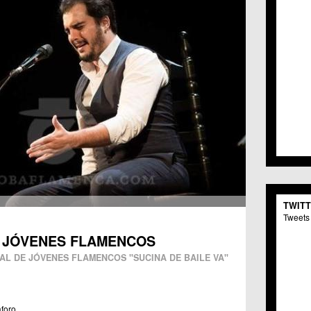
TWIT
Tweets 
E JÓVENES FLAMENCOS
L DE JÓVENES FLAMENCOS "SUCINA DE BAILE VA"
aforo