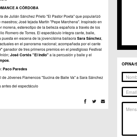
ROMANCE A CÓRDOBA
tra de Julián Sánchez Prieto "El Pastor Poeta" que popularizó
 maestros; José tejada Martín "Pepe Marchena". Inspirado en
er morena, estereotipo de la belleza española a través de los
ulio Romero de Torres. El espectáculo integra cante, baile,
a puesta en escena de la jovencísima bailaora
Sara Sánchez
,
actuales en el panorama nacional; acompañada por el cante
o"
ganador de tres primeros premios en el prestigioso Festival
Unión;
José Cortés "El Indio"
a la percusión y baile y el
mpos
.
OPINA/
n:
Paco Paredes
l de Jóvenes Flamencos "Sucina de Baile Va" a Sara Sánchez
s antes del espectáculo