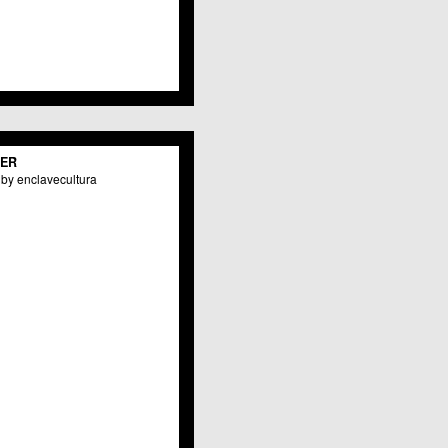
Valladolises
 Zarandona
Zeneta
TER
by enclavecultura