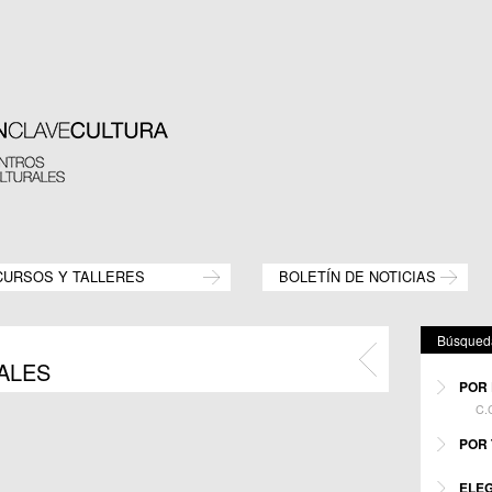
CURSOS Y TALLERES
BOLETÍN DE NOTICIAS
Búsqueda
ALES
POR 
C.
Mostr
POR 
C.M.
C.C.
Mostr
ELEG