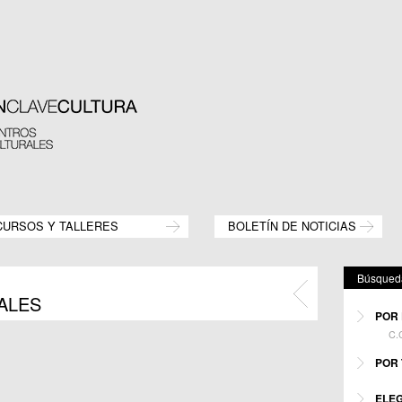
CURSOS Y TALLERES
BOLETÍN DE NOTICIAS
Búsqueda
ALES
POR 
C.C
Mostr
POR 
C.M.
C.C.
Mostr
ELEG