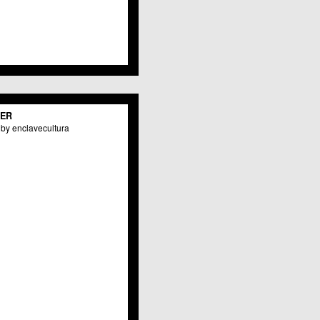
Valladolises
 Zarandona
Zeneta
TER
by enclavecultura