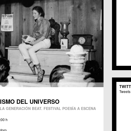
TWIT
Tweets 
ISMO DEL UNIVERSO
LA GENERACIÓN BEAT. FESTIVAL POESÍA A ESCENA
:00 h
aforo