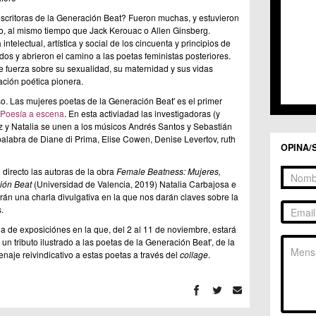
escritoras de la Generación Beat? Fueron muchas, y estuvieron
o, al mismo tiempo que Jack Kerouac o Allen Ginsberg.
intelectual, artística y social de los cincuenta y principios de
dos y abrieron el camino a las poetas feministas posteriores.
e fuerza sobre su sexualidad, su maternidad y sus vidas
ción poética pionera.
so. Las mujeres poetas de la Generación Beat' es el primer
Poesía a escena
. En esta activiadad las investigadoras (y
 y Natalia se unen a los músicos Andrés Santos y Sebastián
alabra de Diane di Prima, Elise Cowen, Denise Levertov, ruth
OPINA/
 directo las autoras de la obra
Female Beatness: Mujeres,
ción Beat
(Universidad de Valencia, 2019) Natalia Carbajosa e
án una charla divulgativa en la que nos darán claves sobre la
.
la de exposiciónes en la que, del 2 al 11 de noviembre, estará
n tributo ilustrado a las poetas de la Generación Beat', de la
naje reivindicativo a estas poetas a través del
collage
.