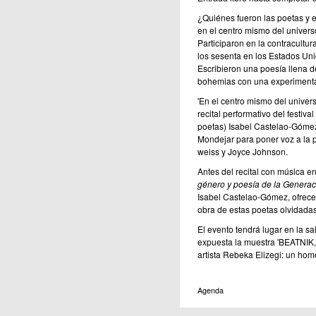
¿Quiénes fueron las poetas y 
en el centro mismo del univers
Participaron en la contracultura 
los sesenta en los Estados Uni
Escribieron una poesía llena d
bohemias con una experimenta
'En el centro mismo del univer
recital performativo del festival
poetas) Isabel Castelao-Gómez
Mondejar para poner voz a la p
weiss y Joyce Johnson.
Antes del recital con música en
género y poesía de la Genera
Isabel Castelao-Gómez, ofrecer
obra de estas poetas olvidadas
El evento tendrá lugar en la sa
expuesta la muestra 'BEATNIK, u
artista Rebeka Elizegi: un home
Agenda